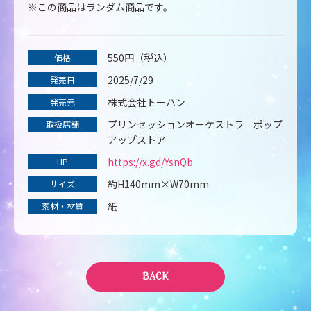
※この商品はランダム商品です。
550円（税込）
価格
2025/7/29
発売日
株式会社トーハン
発売元
プリンセッションオーケストラ ポップ
取扱店舗
アップストア
https://x.gd/YsnQb
HP
約H140mm×W70mm
サイズ
紙
素材・材質
BACK