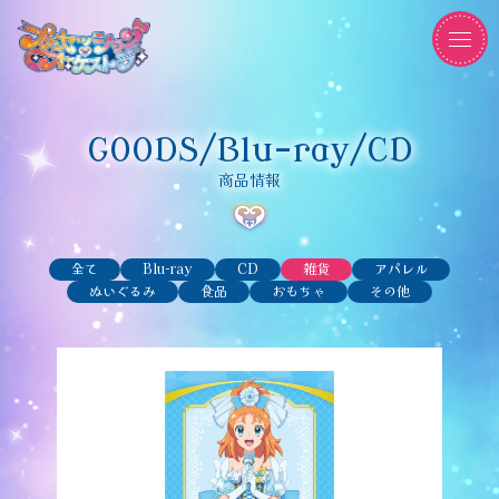
GOODS/Blu-ray/CD
商品情報
全て
Blu-ray
CD
雑貨
アパレル
ぬいぐるみ
食品
おもちゃ
その他