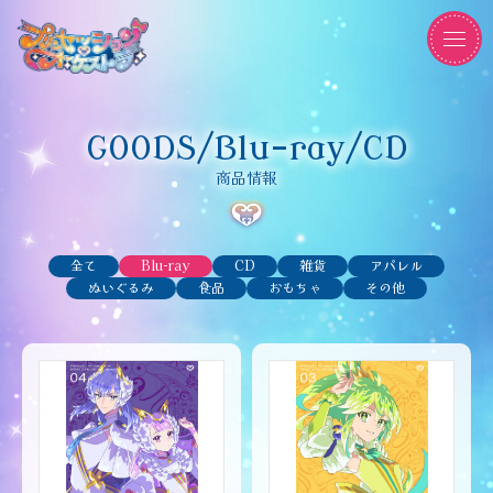
GOODS/Blu-ray/CD
商品情報
全て
Blu-ray
CD
雑貨
アパレル
ぬいぐるみ
食品
おもちゃ
その他