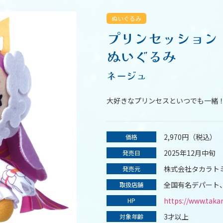
ぬいぐるみ
プリンセッション
ぬいぐるみ
ネージュ
大好きなプリンセスといつでも一緒
2,970円（税込）
価格
2025年12月中旬
発売日
株式会社タカラト
発売元
全国有名デパート
取扱店舗
https://www.taka
HP
3才以上
対象年齢