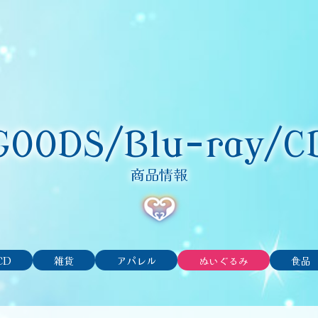
GOODS/Blu-ray/C
商品情報
CD
雑貨
アパレル
ぬいぐるみ
食品