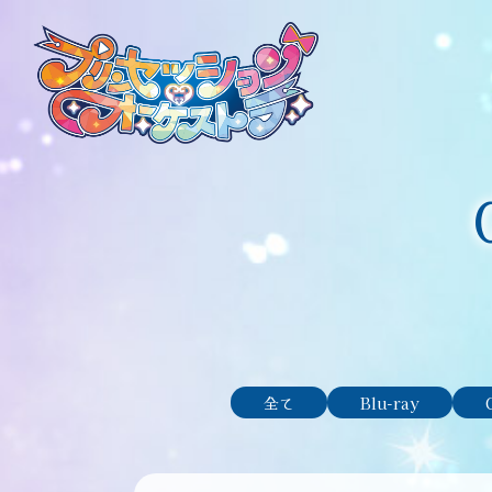
全て
Blu-ray